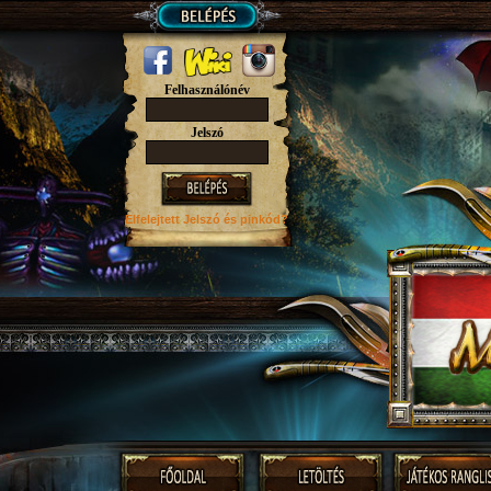
Felhasználónév
Jelszó
Elfelejtett Jelszó
és pinkód?