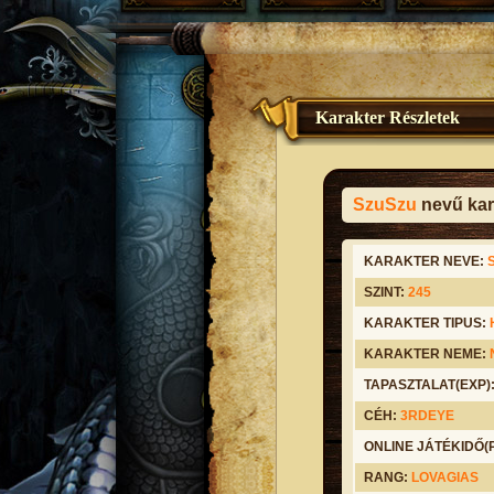
Karakter Részletek
SzuSzu
nevű kar
KARAKTER NEVE:
SZINT:
245
KARAKTER TIPUS:
KARAKTER NEME:
TAPASZTALAT(EXP)
CÉH:
3RDEYE
ONLINE JÁTÉKIDŐ
RANG:
LOVAGIAS