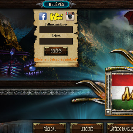
Felhasználónév
Jelszó
Elfelejtett Jelszó
és pinkód?