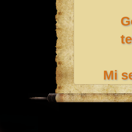
G
t
Mi s