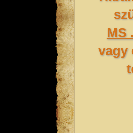
sz
MS 
vagy 
t