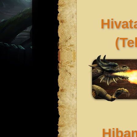
Hivata
(Te
Hiba