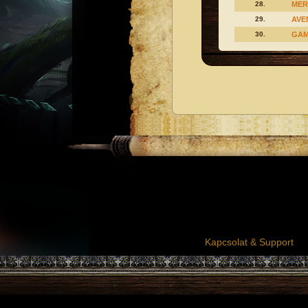
28.
MER
29.
AVE
30.
GA
Kapcsolat & Support