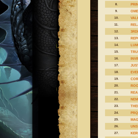
8.
PRI
9.
OM
10.
VAL
11.
REL
12.
3RD
13.
REP
14.
LUM
15.
TRU
16.
INV
17.
JUS
18.
EVE
19.
COR
20.
ROO
21.
REA
22.
NEM
23.
THE
24.
PRQ
25.
MAG
26.
UNS
27.
KER