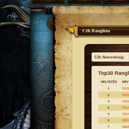
Céh Ranglista
Céh Nemzetiség:
Top30 Rangl
HELYEZÉS
NÉV
1.
FEE
2.
RRR
3.
ZSI
4.
TRU
5.
TRU
6.
DEF
7.
WAR