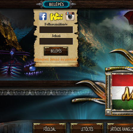
Felhasználónév
Jelszó
Elfelejtett Jelszó
és pinkód?