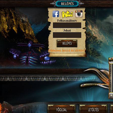
Felhasználónév
Jelszó
Elfelejtett Jelszó
és pinkód?