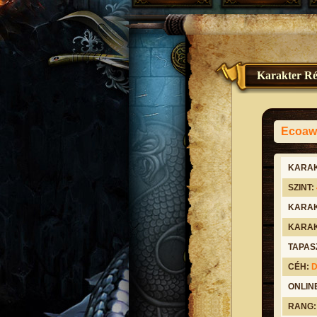
Karakter Ré
Ecoaw
KARAK
SZINT:
KARAK
KARAK
TAPAS
CÉH:
D
ONLIN
RANG