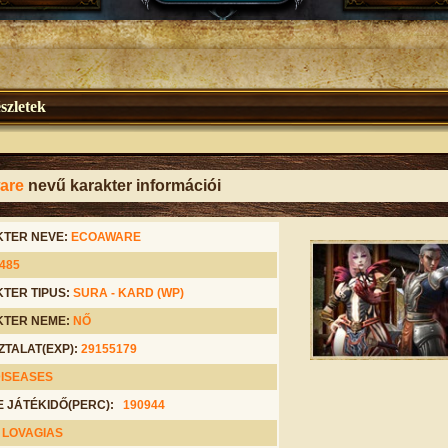
szletek
are
nevű karakter információi
TER NEVE:
ECOAWARE
485
TER TIPUS:
SURA -
KARD (WP)
TER NEME:
NŐ
ZTALAT(EXP):
29155179
ISEASES
E JÁTÉKIDŐ(PERC):
190944
:
LOVAGIAS