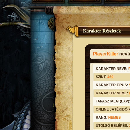
Karakter Részletek
PlayerKiller
nevű 
KARAKTER NEVE:
SZINT:
460
KARAKTER TIPUS:
KARAKTER NEME:
TAPASZTALAT(EXP)
ONLINE JÁTÉKIDŐ
RANG:
NEMES
UTOLSÓ BELÉPÉS: