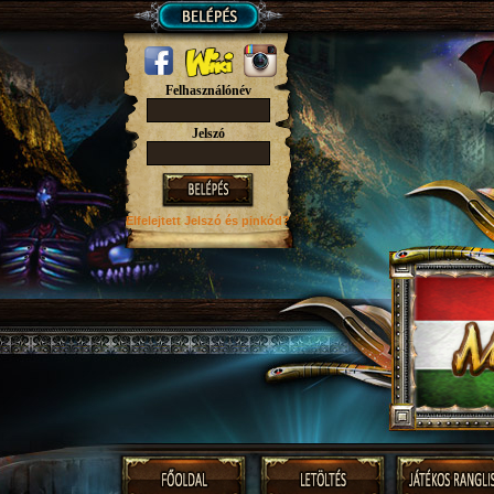
Felhasználónév
Jelszó
Elfelejtett Jelszó
és pinkód?