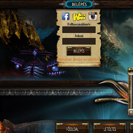
Felhasználónév
Jelszó
Elfelejtett Jelszó
és pinkód?