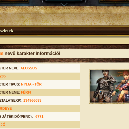
szletek
us
nevű karakter információi
TER NEVE:
ALOSSUS
205
TER TIPUS:
NINJA -
TŐR
TER NEME:
FÉRFI
ZTALAT(EXP):
134966093
3RDEYE
E JÁTÉKIDŐ(PERC):
6771
:
JÓ