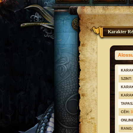
Karakter Ré
Aloss
KARAK
SZINT:
KARAK
KARAK
TAPAS
CÉH:
ONLIN
RANG