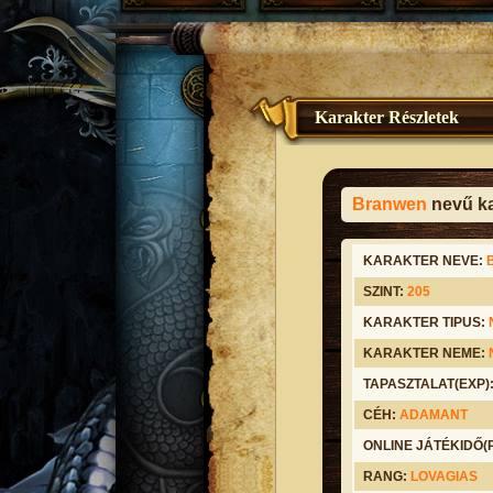
Karakter Részletek
Branwen
nevű ka
KARAKTER NEVE:
SZINT:
205
KARAKTER TIPUS:
KARAKTER NEME:
TAPASZTALAT(EXP)
CÉH:
ADAMANT
ONLINE JÁTÉKIDŐ
RANG:
LOVAGIAS