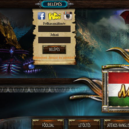
Felhasználónév
Jelszó
Elfelejtett Jelszó
és pinkód?