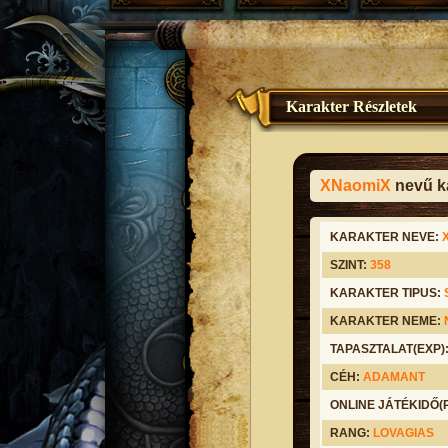
Karakter Részletek
XNaomiX
nevű ka
KARAKTER NEVE:
SZINT:
358
KARAKTER TIPUS:
KARAKTER NEME:
TAPASZTALAT(EXP)
CÉH:
ADAMANT
ONLINE JÁTÉKIDŐ
RANG:
LOVAGIAS