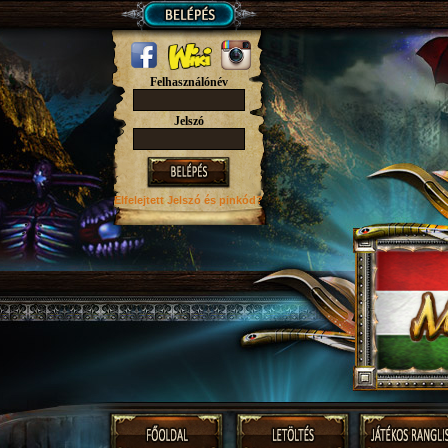
Felhasználónév
Jelszó
Elfelejtett Jelszó
és pinkód?