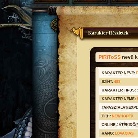
Karakter Részletek
PiRiToSS
nevű ka
KARAKTER NEVE:
SZINT:
488
KARAKTER TIPUS:
KARAKTER NEME:
TAPASZTALAT(EXP)
CÉH:
NEWHOPEX
ONLINE JÁTÉKIDŐ
RANG:
LOVAGIAS