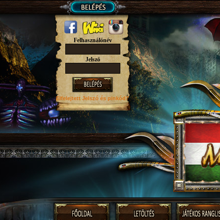
Felhasználónév
Jelszó
Elfelejtett Jelszó
és pinkód?