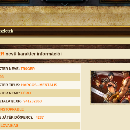
szletek
ER
nevű karakter információi
TER NEVE:
TR0GER
93
TER TIPUS:
HARCOS -
MENTÁLIS
TER NEME:
FÉRFI
ZTALAT(EXP):
941232863
UNSTOPPABLE
E JÁTÉKIDŐ(PERC):
4237
:
LOVAGIAS