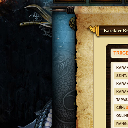
Karakter Ré
TR0G
KARAK
SZINT:
KARAK
KARAK
TAPAS
CÉH:
ONLIN
RANG