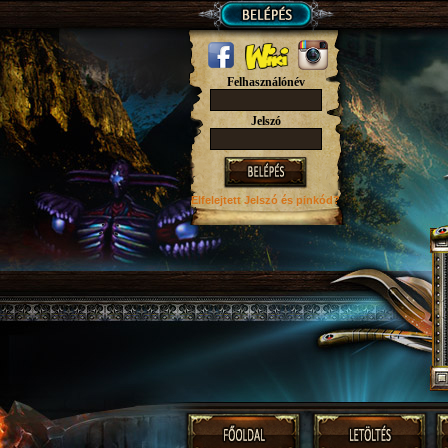
Felhasználónév
Jelszó
Elfelejtett Jelszó
és pinkód?