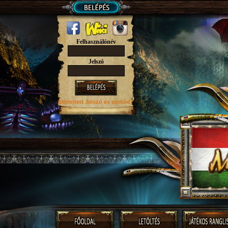
Felhasználónév
Jelszó
Elfelejtett Jelszó
és pinkód?