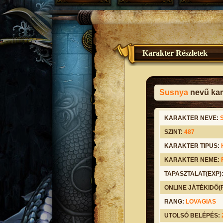
Karakter Részletek
Susnya
nevű kar
KARAKTER NEVE:
SZINT:
487
KARAKTER TIPUS:
KARAKTER NEME:
TAPASZTALAT(EXP)
ONLINE JÁTÉKIDŐ
RANG:
LOVAGIAS
UTOLSÓ BELÉPÉS: