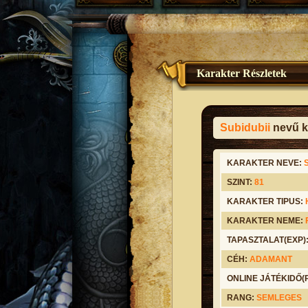
Karakter Részletek
Subidubii
nevű k
KARAKTER NEVE:
SZINT:
81
KARAKTER TIPUS:
KARAKTER NEME:
TAPASZTALAT(EXP)
CÉH:
ADAMANT
ONLINE JÁTÉKIDŐ
RANG:
SEMLEGES