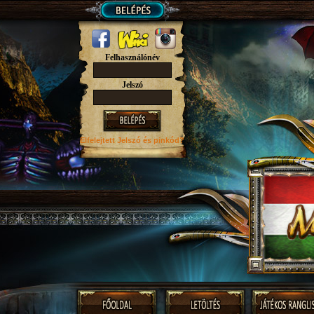
Felhasználónév
Jelszó
Elfelejtett Jelszó
és pinkód?