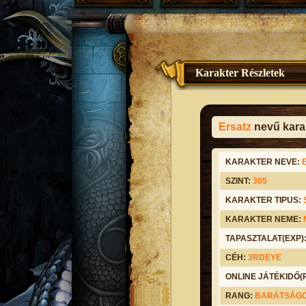
Karakter Részletek
Ersatz
nevű karak
KARAKTER NEVE:
SZINT:
305
KARAKTER TIPUS:
KARAKTER NEME:
TAPASZTALAT(EXP)
CÉH:
3RDEYE
ONLINE JÁTÉKIDŐ
RANG:
BARÁTSÁG