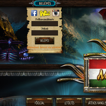
Felhasználónév
Jelszó
Elfelejtett Jelszó
és pinkód?