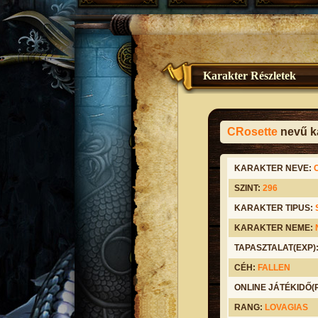
Karakter Részletek
CRosette
nevű ka
KARAKTER NEVE:
SZINT:
296
KARAKTER TIPUS:
KARAKTER NEME:
TAPASZTALAT(EXP)
CÉH:
FALLEN
ONLINE JÁTÉKIDŐ
RANG:
LOVAGIAS