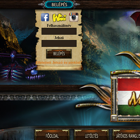
Felhasználónév
Jelszó
Elfelejtett Jelszó
és pinkód?