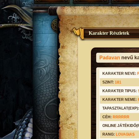
Karakter Részletek
Padavan
nevű ka
KARAKTER NEVE:
SZINT:
181
KARAKTER TIPUS:
KARAKTER NEME:
TAPASZTALAT(EXP)
CÉH:
RRRRRR
ONLINE JÁTÉKIDŐ
RANG:
LOVAGIAS