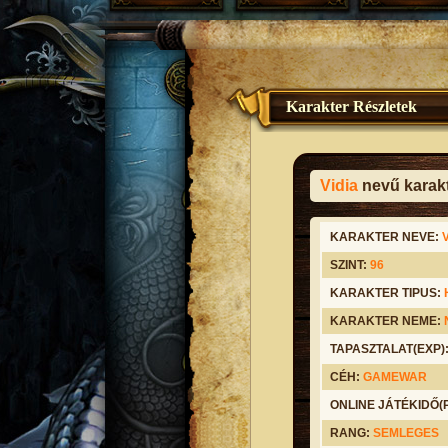
Karakter Részletek
Vidia
nevű karakt
KARAKTER NEVE:
SZINT:
96
KARAKTER TIPUS:
KARAKTER NEME:
TAPASZTALAT(EXP)
CÉH:
GAMEWAR
ONLINE JÁTÉKIDŐ
RANG:
SEMLEGES