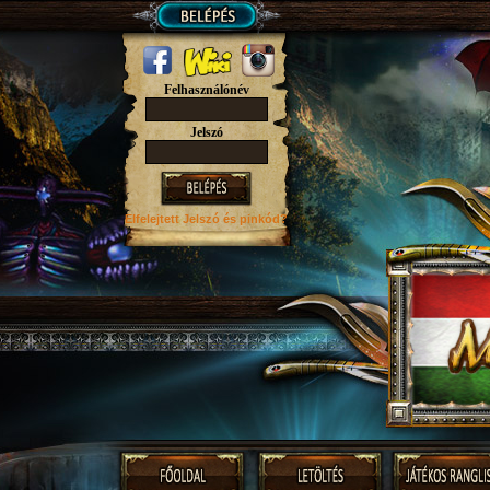
Felhasználónév
Jelszó
Elfelejtett Jelszó
és pinkód?