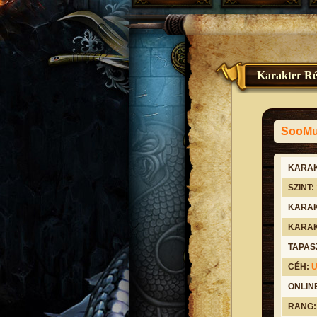
Karakter Ré
SooMu
KARAK
SZINT:
KARAK
KARAK
TAPAS
CÉH:
ONLIN
RANG