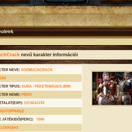
szletek
chCrack
nevű karakter információi
TER NEVE:
SOOMUCHCRACK
104
TER TIPUS:
SURA -
FEKETEMÁGUS (BM)
TER NEME:
FÉRFI
ZTALAT(EXP):
1574632155
UNSTOPPABLE
E JÁTÉKIDŐ(PERC):
7090
:
LOVAGIAS