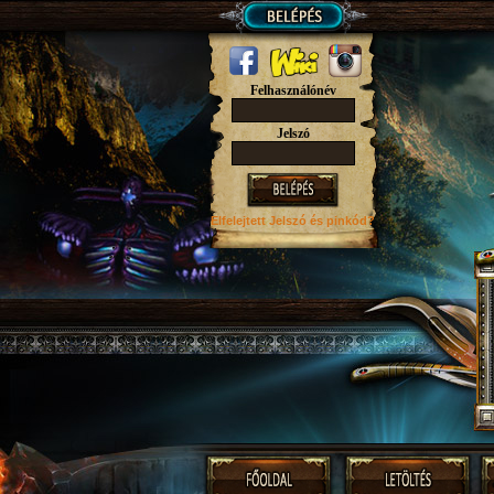
Felhasználónév
Jelszó
Elfelejtett Jelszó
és pinkód?