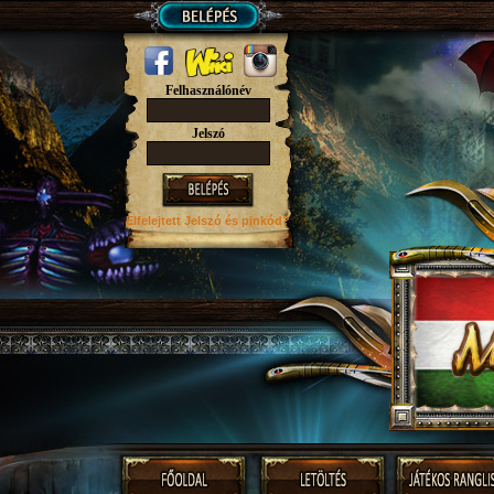
Felhasználónév
Jelszó
Elfelejtett Jelszó
és pinkód?