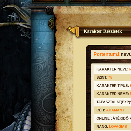
Karakter Részletek
Portentum1
nevű
KARAKTER NEVE:
SZINT:
75
KARAKTER TIPUS:
KARAKTER NEME:
TAPASZTALAT(EXP)
CÉH:
ADAMANT
ONLINE JÁTÉKIDŐ
RANG:
LOVAGIAS