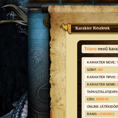
Karakter Részletek
Triana
nevű karak
KARAKTER NEVE:
SZINT:
285
KARAKTER TIPUS:
KARAKTER NEME:
TAPASZTALAT(EXP)
CÉH:
3RDEYE
ONLINE JÁTÉKIDŐ
RANG:
LOVAGIAS