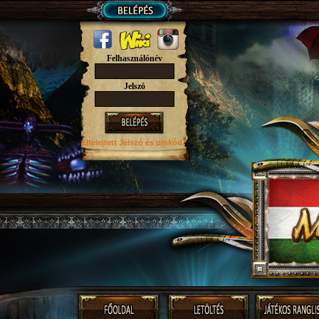
Felhasználónév
Jelszó
Elfelejtett Jelszó
és pinkód?