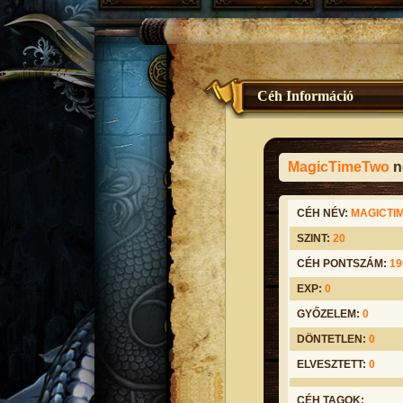
Céh Információ
MagicTimeTwo
n
CÉH NÉV:
MAGICTI
SZINT:
20
CÉH PONTSZÁM:
19
EXP:
0
GYŐZELEM:
0
DÖNTETLEN:
0
ELVESZTETT:
0
CÉH TAGOK: