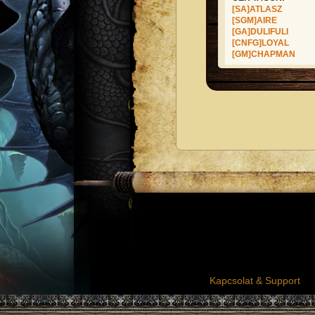
[SA]ATLASZ
[SGM]AIRE
[GA]DULIFULI
[CNFG]LOYAL
[GM]CHAPMAN
Kapcsolat & Support