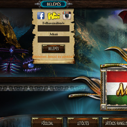
Felhasználónév
Jelszó
Elfelejtett Jelszó
és pinkód?