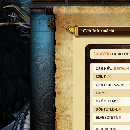
Céh Információ
JustWin
nevű céh
CÉH NÉV:
JUSTWIN
SZINT:
20
CÉH PONTSZÁM:
19
EXP:
0
GYŐZELEM:
1
DÖNTETLEN:
0
ELVESZTETT:
0
CÉH TAGOK: