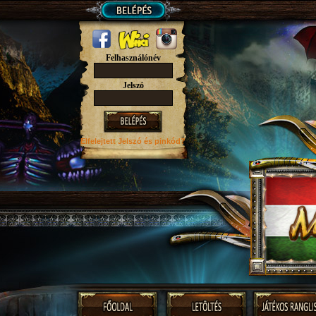
Felhasználónév
Jelszó
Elfelejtett Jelszó
és pinkód?