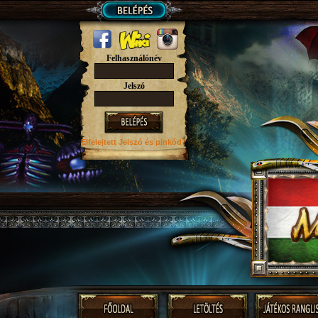
Felhasználónév
Jelszó
Elfelejtett Jelszó
és pinkód?