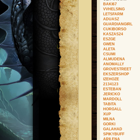
BAKI67
VVHELSING
LETSFARM
ADUASZ
GUARDIANGIRL
CUKIBORSO
KASZAS24
ESZGE
GWEN
ALETA
CSUMI
ALMUDENA
ANOMALLY
GROVESTREET
EKSZERSHOP
IZEHOZE
2134123
ESTEBAN
JERICKO
MARDOLL
TABITA
HORGALL
XUP
MILNA
GORKI
GALAHAD
SPIKYBUFF
ARILENA