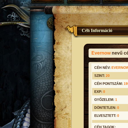
Céh Információ
Evernow
nevű cé
CÉH NÉV:
EVERNO
SZINT:
20
CÉH PONTSZÁM:
19
EXP:
0
GYŐZELEM:
1
DÖNTETLEN:
0
ELVESZTETT:
0
CÉH TAGOK: