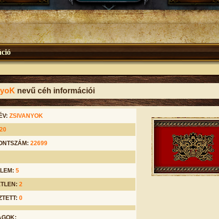
ció
nyoK
nevű céh információi
ÉV:
ZSIVANYOK
20
ONTSZÁM:
22699
LEM:
5
TLEN:
2
ZTETT:
0
AGOK: