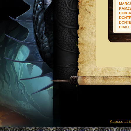
MARC
KAMZS
DONTA
DONT
DONT
HIAKE
Kapcsolat 