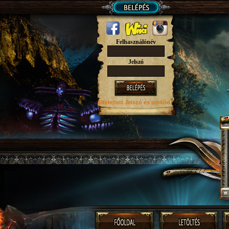
Felhasználónév
Jelszó
Elfelejtett Jelszó
és pinkód?