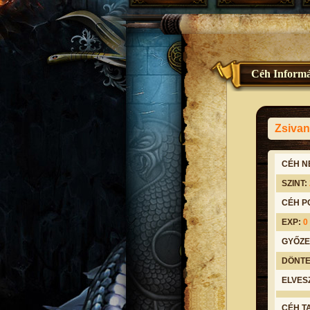
Céh Informá
Zsiva
CÉH N
SZINT:
CÉH P
EXP:
0
GYŐZE
DÖNTE
ELVES
CÉH T