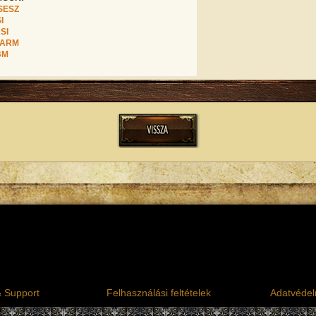
SESZ
I
SI
FARM
BM
& Support
Felhasználási feltételek
Adatvédelm