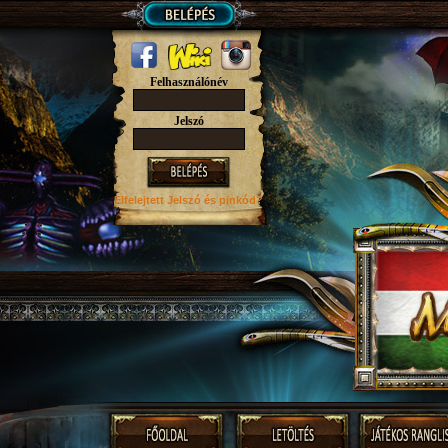
Felhasználónév
Jelszó
Elfelejtett Jelszó
és pinkód?