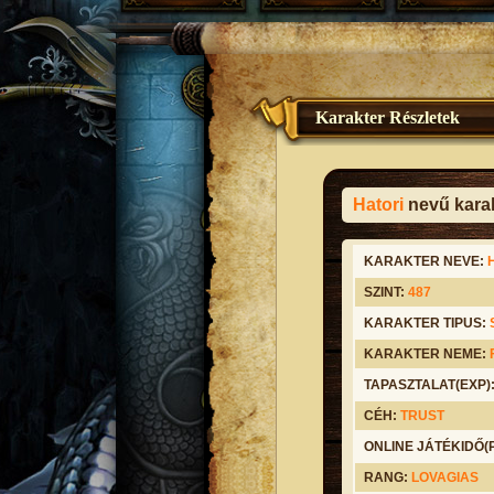
Karakter Részletek
Hatori
nevű karak
KARAKTER NEVE:
SZINT:
487
KARAKTER TIPUS:
KARAKTER NEME:
TAPASZTALAT(EXP)
CÉH:
TRUST
ONLINE JÁTÉKIDŐ
RANG:
LOVAGIAS