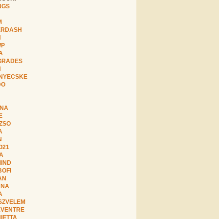
NGS
M
ERDASH
N
WP
A
GRADES
N
NYECSKE
DO
YNA
E
ZSO
A
N
O21
A
IND
OFI
AN
ANA
A
SZVELEM
EVENTRE
IETTA