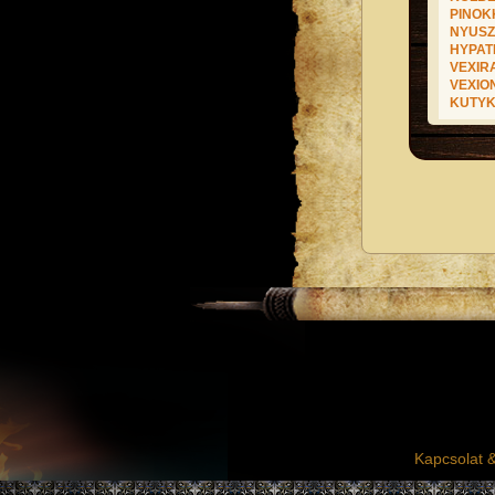
PINOK
NYUSZ
HYPAT
VEXIR
VEXIO
KUTY
Kapcsolat 