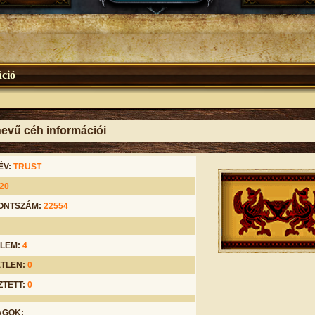
ció
evű céh információi
ÉV:
TRUST
20
ONTSZÁM:
22554
LEM:
4
TLEN:
0
ZTETT:
0
AGOK: