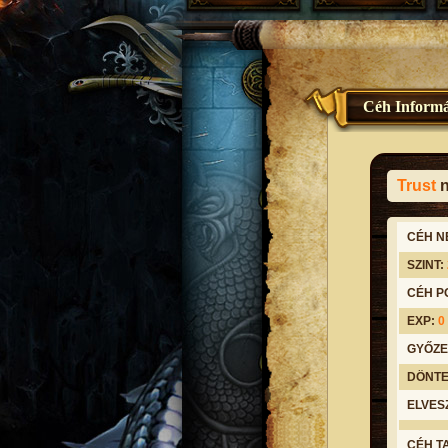
Céh Informá
Trust
n
CÉH N
SZINT:
CÉH P
EXP:
0
GYŐZE
DÖNTE
ELVES
CÉH T