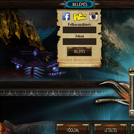
Felhasználónév
Jelszó
Elfelejtett Jelszó
és pinkód?