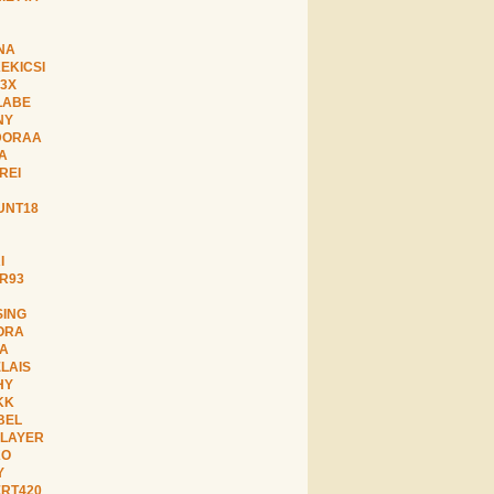
NA
EKICSI
D3X
LABE
NY
DORAA
A
REI
UNT18
I
R93
ING
ORA
LA
LAIS
HY
KK
BEL
LAYER
KO
Y
RT420