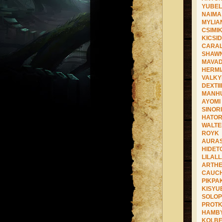
YUBEL
NAIMA
MYLIA
CSIMIK
KICSI
CARA
SHAW
MAVA
HERMI
VALKY
DEXTIII
MANH
AYOMI
SINORI
HATOR
WALTE
ROYK
AURAS
HIDET
LILAL
ARTHE
CAUC
PIKPA
KISYU
SOLOP
PROT
HAMB
KOLBE