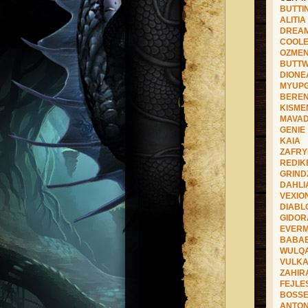
BUTTI
ALITIA
DREA
COOL
OZME
BUTT
DIONE
MYUP
BERE
KISME
MAVA
GENIE
KAIA
ZAFR
REDIK
GRIND
DAHLI
VEXIO
DIABL
GIDOR
EVERM
BABAB
WULQ
VULK
ZAHIR
FEJLE
BOSS
ANTON