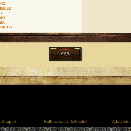
KIO
IMUSZ
IA
AKI
NIA
KURUTY
& Support
Felhasználási feltételek
Adatvédelm